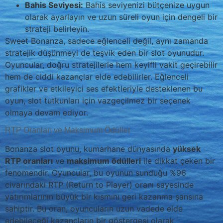
Bahis Seviyesi:
Bahis seviyenizi bütçenize uygun
olarak ayarlayın ve uzun süreli oyun için dengeli bir
strateji belirleyin.
Sweet Bonanza, sadece eğlenceli değil, aynı zamanda
stratejik düşünmeyi de teşvik eden bir slot oyunudur.
Oyuncular, doğru stratejilerle hem keyifli vakit geçirebilir
hem de ciddi kazançlar elde edebilirler. Eğlenceli
grafikler ve etkileyici ses efektleriyle desteklenen bu
oyun, slot tutkunları için vazgeçilmez bir seçenek
olmaya devam ediyor.
RTP Oranları ve Maksimum Ödüller
Bonanza slot oyunu, kumarhane dünyasında
yüksek
RTP oranları
ve
maksimum ödülleri
ile dikkat çeken bir
fenomendir. Oyuncular, bu oyunun sunduğu %96
civarındaki RTP (Return to Player) oranı sayesinde
yatırımlarının büyük bir kısmını geri kazanma şansına
sahiptir. Bu oran, oyuncuların uzun vadede elde
edebileceği kazançların bir göstergesi olarak