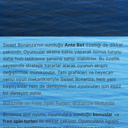
tanır; bu da oyunu uzun süre oynamayı tercih edenler
için idealdir. Sweet Bonanza’nın RTP oranı ise %96.51
gibi oldukça rekabetçi bir seviyededir. Bu oran,
oyuncuların yatırımlarının büyük bir kısmını geri alma
olasılığını artırarak oyunun çekiciliğini daha da pekiştirir.
Sweet Bonanza’nın sunduğu
Ante Bet
özelliği de dikkat
çekicidir. Oyuncular ekstra bahis yaparak bonus turunu
daha hızlı tetikleme şansına sahip olabilirler. Bu özellik
sayesinde stratejik kararlar alarak oyunun akışını
değiştirmek mümkündür. Tatlı grafikleri ve heyecan
verici oyun mekanikleriyle Sweet Bonanza, hem yeni
başlayanlar hem de deneyimli slot oyuncuları için eşsiz
bir deneyim sunar.
Bonuslar ve Free Spin Turları: Bonanza Slotunda
Bonanza slot oyunu, oyunculara sunduğu
bonuslar
ve
free spin turları
ile dikkat çekiyor. Oyuncuların ilgisini