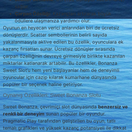
sağlar.
Çarpan Özelliği:
Kazançları artırarak büyük
ödüllere ulaşmanıza yardımcı olur.
Oyunun en heyecan verici anlarından biri de ücretsiz
dönüşlerdir. Scatter sembollerinin belirli sayıda
yakalanmasıyla aktive edilen bu özellik, oyunculara ek
kazanç fırsatları sunar. Ücretsiz dönüşler sırasında
çarpan özelliğinin devreye girmesiyle birlikte kazanılan
miktarlar katlanarak artabilir. Bu özellikler, Bonanza
Sweet Slot’u hem yeni başlayanlar hem de deneyimli
oyuncular için cazip kılarak kumarhane dünyasında
popüler bir seçenek haline getiriyor.
Oynanış Özellikleri: Sweet Bonanza Slotu
Sweet Bonanza, çevrimiçi slot dünyasında
benzersiz ve
renkli bir deneyim
sunan popüler bir oyundur.
Pragmatic Play tarafından geliştirilen bu oyun, tatlı
temalı grafikleri ve yüksek kazanç potansiyeli ile dikkat