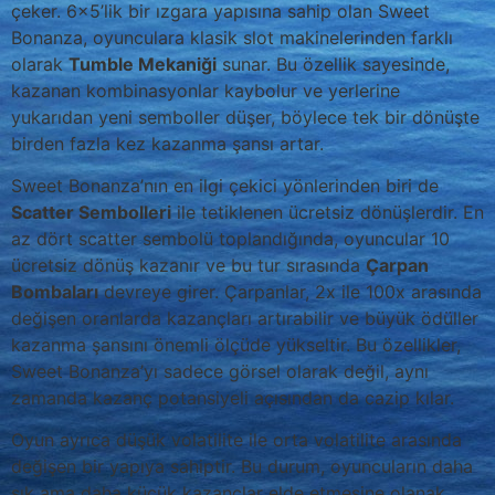
çeker. 6×5’lik bir ızgara yapısına sahip olan Sweet
Bonanza, oyunculara klasik slot makinelerinden farklı
olarak
Tumble Mekaniği
sunar. Bu özellik sayesinde,
kazanan kombinasyonlar kaybolur ve yerlerine
yukarıdan yeni semboller düşer, böylece tek bir dönüşte
birden fazla kez kazanma şansı artar.
Sweet Bonanza’nın en ilgi çekici yönlerinden biri de
Scatter Sembolleri
ile tetiklenen ücretsiz dönüşlerdir. En
az dört scatter sembolü toplandığında, oyuncular 10
ücretsiz dönüş kazanır ve bu tur sırasında
Çarpan
Bombaları
devreye girer. Çarpanlar, 2x ile 100x arasında
değişen oranlarda kazançları artırabilir ve büyük ödüller
kazanma şansını önemli ölçüde yükseltir. Bu özellikler,
Sweet Bonanza’yı sadece görsel olarak değil, aynı
zamanda kazanç potansiyeli açısından da cazip kılar.
Oyun ayrıca düşük volatilite ile orta volatilite arasında
değişen bir yapıya sahiptir. Bu durum, oyuncuların daha
sık ama daha küçük kazançlar elde etmesine olanak