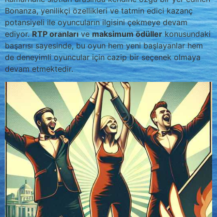
Bonanza, yenilikçi özellikleri ve tatmin edici kazanç
potansiyeli ile oyuncuların ilgisini çekmeye devam
ediyor.
RTP oranları
ve
maksimum ödüller
konusundaki
başarısı sayesinde, bu oyun hem yeni başlayanlar hem
de deneyimli oyuncular için cazip bir seçenek olmaya
devam etmektedir.