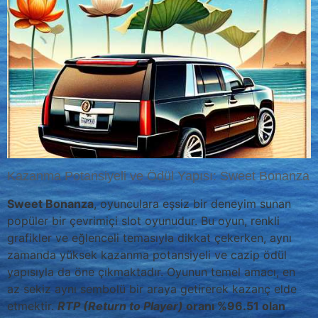
Kazanma Potansiyeli ve Ödül Yapısı: Sweet Bonanza
Sweet Bonanza
, oyunculara eşsiz bir deneyim sunan
popüler bir çevrimiçi slot oyunudur. Bu oyun, renkli
grafikler ve eğlenceli temasıyla dikkat çekerken, aynı
zamanda yüksek kazanma potansiyeli ve cazip ödül
yapısıyla da öne çıkmaktadır. Oyunun temel amacı, en
az sekiz aynı sembolü bir araya getirerek kazanç elde
etmektir.
RTP (Return to Player)
oranı %96.51 olan