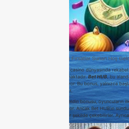
Ekstra Fırsatlar Sunan Hoş Gel
Online casino dünyasında rekabeti
sunulmaktadır.
Bet HUB
, bu aland
yaratıyor. Bu bonus, yalnızca başl
çekiyor.
Hoş geldin bonusu, oyuncuların i
kapsıyor. Ancak Bet HUB’ın sunduğu
hızlı bir şekilde çekebilirler. Ayrı