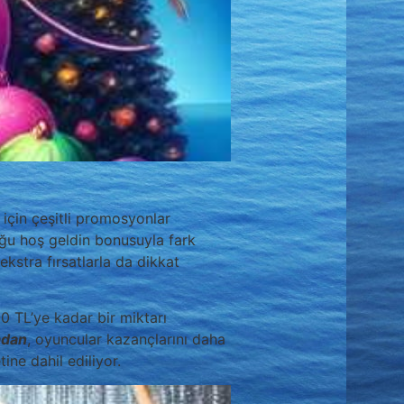
için çeşitli promosyonlar
uğu hoş geldin bonusuyla fark
kstra fırsatlarla da dikkat
 TL’ye kadar bir miktarı
adan
, oyuncular kazançlarını daha
tine dahil ediliyor.