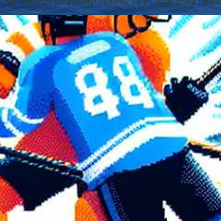
beklentilerini karşılamayı hedefler ve bu doğrultuda hizm