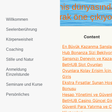
Bahis dünyasında
olarak öne çıkıyo
Willkommen
Seelenberührung
Content
Körperweisheit
En Büyük Kazanma Şanslar
Coaching
Hub Bonanza Sizi Bekliyor
Şansınızı Deneyin ve Kaza
Stille und Natur
BetHUB Slot Oyunları
Anmeldung
Oyunlara Kolay Erişim İçin
Einzelstunde
Giriş
Ekstra Fırsatlar Sunan Ho
Seminare und Kurse
Bonusu
Hesap Yönetimi ve Güvenl
Persönliches
BetHUB Casino Güncel Gir
Güvenli Para Yatırma ve 