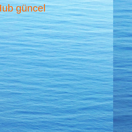
tHub güncel