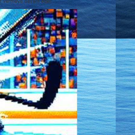
et vermeye devam eder.