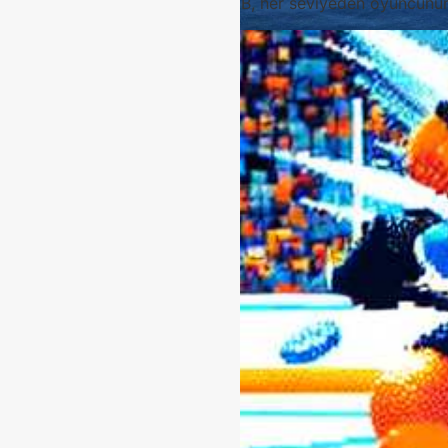
BetHUB, her seviyeden oyuncunun 