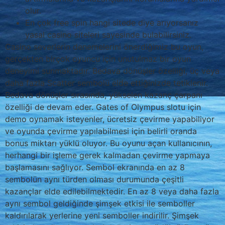
olur.
En çok free spin hangi sitede diye arıyorsanız
yasal casino siteleri sayesinde bulabilirsiniz.
Casino severlerin denemelerini önerdiğimiz bu oyun,
gerçekten birçok oyuncu için unutulmaz bir oyun
deneyimi sunmaktadır. Bedava dönüşler özelliği, üç veya
daha fazla Scatter sembolü elde ettiğinizde tetiklenir.
Bedava dönüşler sırasında, yükselen kazanç çarpanı
özelliği de devam eder. Gates of Olympus slotu için
demo oynamak isteyenler, ücretsiz çevirme yapabiliyor
ve oyunda çevirme yapılabilmesi için belirli oranda
bonus miktarı yüklü oluyor. Bu oyunu açan kullanıcının,
herhangi bir işleme gerek kalmadan çevirme yapmaya
başlamasını sağlıyor. Sembol ekranında en az 8
sembolün aynı türden olması durumunda çeşitli
kazançlar elde edilebilmektedir. En az 8 veya daha fazla
aynı sembol geldiğinde şimşek etkisi ile semboller
kaldırılarak yerlerine yeni semboller indirilir. Şimşek