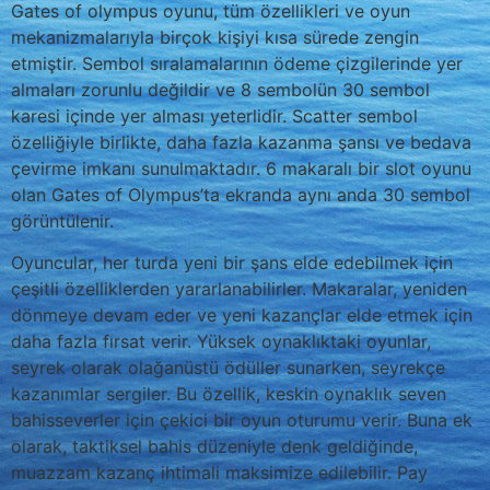
Gates of olympus oyunu, tüm özellikleri ve oyun
mekanizmalarıyla birçok kişiyi kısa sürede zengin
etmiştir. Sembol sıralamalarının ödeme çizgilerinde yer
almaları zorunlu değildir ve 8 sembolün 30 sembol
karesi içinde yer alması yeterlidir. Scatter sembol
özelliğiyle birlikte, daha fazla kazanma şansı ve bedava
çevirme imkanı sunulmaktadır. 6 makaralı bir slot oyunu
olan Gates of Olympus’ta ekranda aynı anda 30 sembol
görüntülenir.
Oyuncular, her turda yeni bir şans elde edebilmek için
çeşitli özelliklerden yararlanabilirler. Makaralar, yeniden
dönmeye devam eder ve yeni kazançlar elde etmek için
daha fazla fırsat verir. Yüksek oynaklıktaki oyunlar,
seyrek olarak olağanüstü ödüller sunarken, seyrekçe
kazanımlar sergiler. Bu özellik, keskin oynaklık seven
bahisseverler için çekici bir oyun oturumu verir. Buna ek
olarak, taktiksel bahis düzeniyle denk geldiğinde,
muazzam kazanç ihtimali maksimize edilebilir. Pay