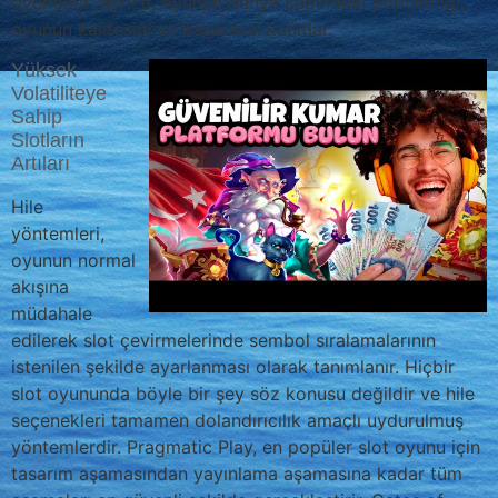
oyunudur. Ayrıca, oyunun dünya çapındaki popülerliği,
oyunun kalitesini ve başarısını kanıtlar.
Yüksek
Volatiliteye
Sahip
Slotların
Artıları
Hile
yöntemleri,
oyunun normal
akışına
müdahale
edilerek slot çevirmelerinde sembol sıralamalarının
istenilen şekilde ayarlanması olarak tanımlanır. Hiçbir
slot oyununda böyle bir şey söz konusu değildir ve hile
seçenekleri tamamen dolandırıcılık amaçlı uydurulmuş
yöntemlerdir. Pragmatic Play, en popüler slot oyunu için
tasarım aşamasından yayınlama aşamasına kadar tüm