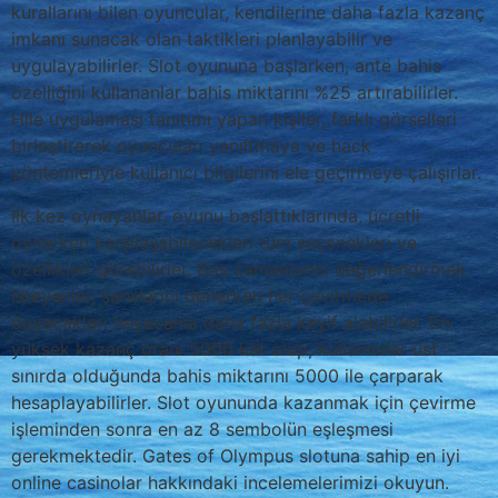
kurallarını bilen oyuncular, kendilerine daha fazla kazanç
imkanı sunacak olan taktikleri planlayabilir ve
uygulayabilirler. Slot oyununa başlarken, ante bahis
özelliğini kullananlar bahis miktarını %25 artırabilirler.
Hile uygulaması tanıtımı yapan kişiler, farklı görselleri
birleştirerek oyuncuları yanıltmaya ve hack
yöntemleriyle kullanıcı bilgilerini ele geçirmeye çalışırlar.
İlk kez oynayanlar, oyunu başlattıklarında, ücretli
oynarken karşılaşabilecekleri tüm seçenekleri ve
özellikleri görebilirler. Boş zamanlarını değerlendirmek
isteyenler, şanslarını denerken her çevirmede
duyacakları heyecanla daha fazla keyif alabilirler. En
yüksek kazanç oranı 5000 kat olup, kullanıcılar üst
sınırda olduğunda bahis miktarını 5000 ile çarparak
hesaplayabilirler. Slot oyununda kazanmak için çevirme
işleminden sonra en az 8 sembolün eşleşmesi
gerekmektedir. Gates of Olympus slotuna sahip en iyi
online casinolar hakkındaki incelemelerimizi okuyun.