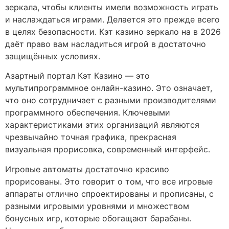
зеркала, чтобы клиенты имели возможность играть
и наслаждаться играми. Делается это прежде всего
в целях безопасности. Кэт казино зеркало на в 2026
даёт право вам насладиться игрой в достаточно
защищённых условиях.
Азартный портал Кэт Казино — это
мультипрограммное онлайн-казино. Это означает,
что оно сотрудничает с разными производителями
программного обеспечения. Ключевыми
характеристиками этих организаций являются
чрезвычайно точная графика, прекрасная
визуальная прорисовка, современный интерфейс.
Игровые автоматы достаточно красиво
прорисованы. Это говорит о том, что все игровые
аппараты отлично спроектированы и прописаны, с
разными игровыми уровнями и множеством
бонусных игр, которые обогащают барабаны.