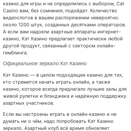
казино для игры и не определились с выбором, Cat
Casino вам, без сомнения, подойдет. Количество
видеослотов в вашем распоряжении невероятно:
около 1200 штук, созданных десятками операторов.
А если вам надоели азартные аппараты интернет-
казино, Кэт Казино предлагает практически любой
другой продукт, связанный с сектором онлайн-
гемблинга.
Официальное зеркало Кэт Казино
Кэт Казино — в целом подходящее казино для тех,
кто стремится начать играть онлайн, а также
казино, которое всегда предлагало лучшие залы для
живой рулетки и блэкджека и надёжную поддержку
азартных участников.
Если вы настроены играть в онлайн-казино и не
думать ни о чём, надо попробовать Кэт Казино
зеркало. Азартный клуб всё время обновляет