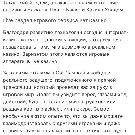
Техасский Холдем, а также антикомпьютерные
варианты Баккара, Пунто Банко и Казино Холдем.
Live раздел игрового сервиса Кэт Казино
Благодаря развитию технологий сегодня интернет-
казино могут предложить эмоции, которым нечего
позавидовать тому, что возможно в реальном
казино. Вариантом этого являются игровые
аппараты в live казино.
За такими столами в Cat Casino вы найдете
реального ведущего, подключенного к прямой
трансляции, который проведет вас за руку в
игровой мир. Далее вы увидите перед глазами ход
действий, будь то катание мяча в рулетке или
раздача карт в blackjack или покере. Самое
необычное в этом опыте то, что вы даже можете
взаимодействовать с другими игроками и даже
ставить ставки на их матчи; на практике это будет