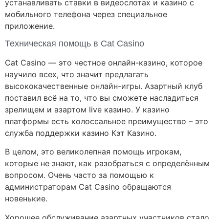
устанавливать ставки в видеослотах и казино с
мобильного телефона через специальное
приложение.
Техническая помощь в Cat Casino
Cat Casino — это честное онлайн-казино, которое
научило всех, что значит предлагать
высококачественные онлайн-игры. Азартный клуб
поставил всё на то, что вы сможете насладиться
зрелищем и азартом live казино. У казино
платформы есть колоссальное преимущество – это
служба поддержки казино Кэт Казино.
В целом, это великолепная помощь игрокам,
которые не знают, как разобраться с определённым
вопросом. Очень часто за помощью к
администраторам Cat Casino обращаются
новенькие.
Хорошее обслуживание азартных участников стало