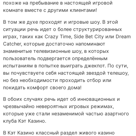
похоже на пребывание в настоящей игровой
комнате вместе с другими клиентами!
В том же духе проходят и игровые шоу. В этой
ситуации речь идет о более структурированных
играх, таких как Crazy Time, Side Bet City или Dream
Catcher, которые достаточно напоминают
знаменитые телевизионные шоу, в которых
пользователь подвергается определённым
испытаниям в попытке выиграть джекпот. По сути,
вы почувствуете себя настоящей звездой телешоу,
но без необходимости проходить отбор или
покидать комфорт своего дома!
В обоих случаях речь идет об инновационных и
чрезвычайно невероятных игровых режимах,
которые уже стали незаменимой частью азартного
клуба Кэт Казино.
В Кэт Казино классный раздел живого казино