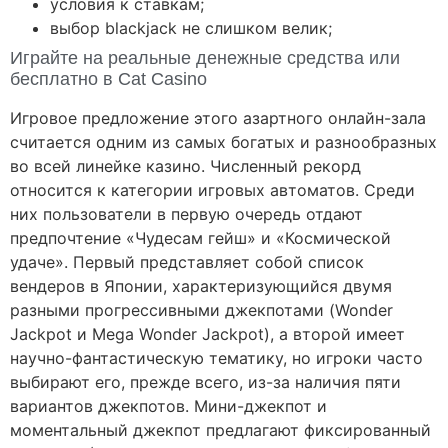
условия к ставкам;
выбор blackjack не слишком велик;
Играйте на реальные денежные средства или
бесплатно в Cat Casino
Игровое предложение этого азартного онлайн-зала
считается одним из самых богатых и разнообразных
во всей линейке казино. Численный рекорд
относится к категории игровых автоматов. Среди
них пользователи в первую очередь отдают
предпочтение «Чудесам гейш» и «Космической
удаче». Первый представляет собой список
вендеров в Японии, характеризующийся двумя
разными прогрессивными джекпотами (Wonder
Jackpot и Mega Wonder Jackpot), а второй имеет
научно-фантастическую тематику, но игроки часто
выбирают его, прежде всего, из-за наличия пяти
вариантов джекпотов. Мини-джекпот и
моментальный джекпот предлагают фиксированный