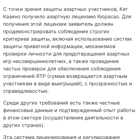
С точки зрения защиты азартных участников, Кэт
Казино получило азартную лицензию Кюрасао. Для
получения этой лицензии заявитель должен
продемонстрировать соблюдение строгих
критериев защиты, включая использование систем
защиты приватной информации, механизмов
проверки личности для предотвращения азартных
игр несовершеннолетних, а также проведение
частых проверок для обеспечения соблюдения
ограничений RTP (сумма возвращается азартным
участникам в виде выигрышей), с прозрачностью и
справедливостью.
Среди других требований есть также честные
финансовые данные и подтвержденный опыт работы
в этом секторе (осуществление деятельности в
других странах).
Эта система лицензирования и регулирования