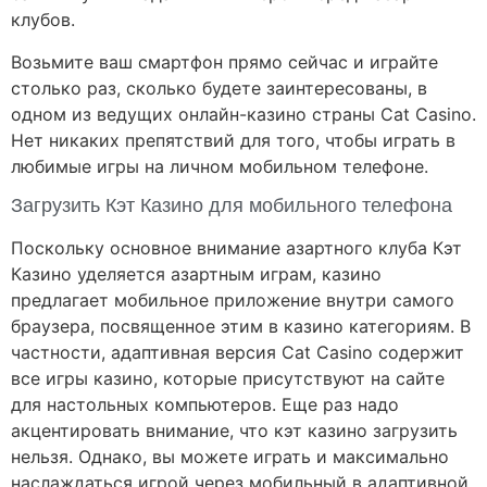
клубов.
Возьмите ваш смартфон прямо сейчас и играйте
столько раз, сколько будете заинтересованы, в
одном из ведущих онлайн-казино страны Cat Casino.
Нет никаких препятствий для того, чтобы играть в
любимые игры на личном мобильном телефоне.
Загрузить Кэт Казино для мобильного телефона
Поскольку основное внимание азартного клуба Кэт
Казино уделяется азартным играм, казино
предлагает мобильное приложение внутри самого
браузера, посвященное этим в казино категориям. В
частности, адаптивная версия Cat Casino содержит
все игры казино, которые присутствуют на сайте
для настольных компьютеров. Еще раз надо
акцентировать внимание, что кэт казино загрузить
нельзя. Однако, вы можете играть и максимально
наслаждаться игрой через мобильный в адаптивной