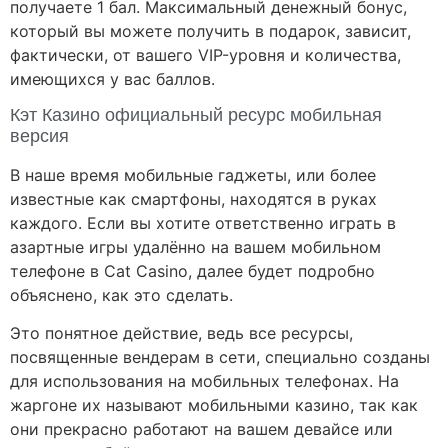
получаете 1 бал. Максимальный денежный бонус,
который вы можете получить в подарок, зависит,
фактически, от вашего VIP-уровня и количества,
имеющихся у вас баллов.
Кэт Казино официальный ресурс мобильная
версия
В наше время мобильные гаджеты, или более
известные как смартфоны, находятся в руках
каждого. Если вы хотите ответственно играть в
азартные игры удалённо на вашем мобильном
телефоне в Cat Casino, далее будет подробно
объяснено, как это сделать.
Это понятное действие, ведь все ресурсы,
посвященные вендерам в сети, специально созданы
для использования на мобильных телефонах. На
жаргоне их называют мобильными казино, так как
они прекрасно работают на вашем девайсе или