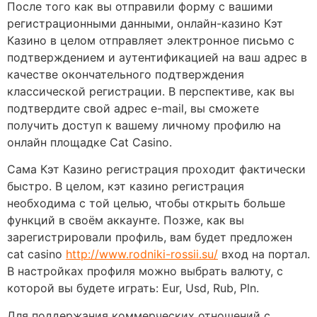
После того как вы отправили форму с вашими
регистрационными данными, онлайн-казино Кэт
Казино в целом отправляет электронное письмо с
подтверждением и аутентификацией на ваш адрес в
качестве окончательного подтверждения
классической регистрации. В перспективе, как вы
подтвердите свой адрес e-mail, вы сможете
получить доступ к вашему личному профилю на
онлайн площадке Cat Casino.
Сама Кэт Казино регистрация проходит фактически
быстро. В целом, кэт казино регистрация
необходима с той целью, чтобы открыть больше
функций в своём аккаунте. Позже, как вы
зарегистрировали профиль, вам будет предложен
cat casino
http://www.rodniki-rossii.su/
вход на портал.
В настройках профиля можно выбрать валюту, с
которой вы будете играть: Eur, Usd, Rub, Pln.
Для поддержания коммерческих отношений с