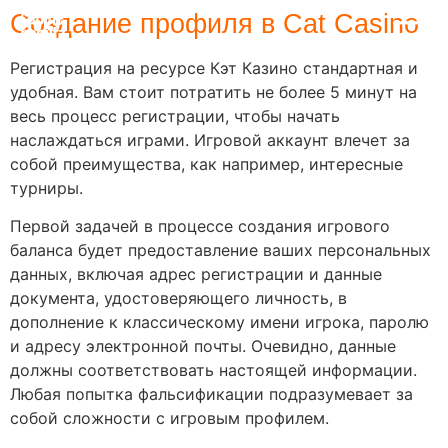
Создание профиля в Cat Casino
Регистрация на ресурсе Кэт Казино стандартная и
удобная. Вам стоит потратить не более 5 минут на
весь процесс регистрации, чтобы начать
наслаждаться играми. Игровой аккаунт влечет за
собой преимущества, как например, интересные
турниры.
Первой задачей в процессе создания игрового
баланса будет предоставление ваших персональных
данных, включая адрес регистрации и данные
документа, удостоверяющего личность, в
дополнение к классическому имени игрока, паролю
и адресу электронной почты. Очевидно, данные
должны соответствовать настоящей информации.
Любая попытка фальсификации подразумевает за
собой сложности с игровым профилем.