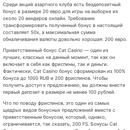
Среди акций азартного клуба есть бездепозитный
бонус в размере 20 евро для игры на выборке из
около 20 вендеров онлайн. Требование
трансформировать полученный бонус в настоящий
составляет 50x, а максимальная сумма
обналичивания валюты довольно хорошая: 200 евро.
Приветственный бонус Cat Casino — один из
лучших, классных на данный момент, так как он
включает в себя как фриспины, так и деньги.
Фактически, Cat Casino бонус сформирован из 100%
бонуса до 1000 RUB и 200 фриспинов. Чтобы
получить доступ к предложению, вы должны внести
первый депозит в размере не менее 100 рублей.
Что по поводу фриспинов, это один из самых
щедрых видов бонусных предложений вместе с
приветственным бонусом, который, однако,
ограничивается, так сказать, 200 FS. Бонусы Cat