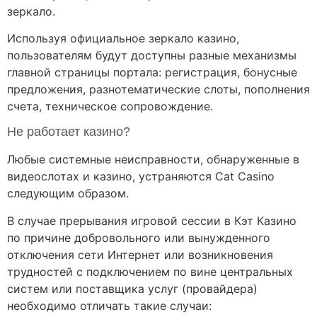
зеркало.
Используя официальное зеркало казино,
пользователям будут доступны разные механизмы
главной страницы портала: регистрация, бонусные
предложения, разнотематические слоты, пополнения
счета, техническое сопровождение.
Не работает казино?
Любые системные неисправности, обнаруженные в
видеослотах и казино, устраняются Cat Casino
следующим образом.
В случае прерывания игровой сессии в Кэт Казино
по причине добровольного или вынужденного
отключения сети Интернет или возникновения
трудностей с подключением по вине центральных
систем или поставщика услуг (провайдера)
необходимо отличать такие случаи: