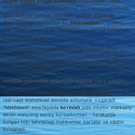
ruxsat etilgan onlayn bukmeker
litsenziyalari faqat
O‘zbekiston Respublikasi Maxsus nazorat bo‘limi ruxsati
bilan faoliyat yuritadi. MostBet, asosan,
Curacao
litsenziyasiga
ega bo‘lsa-da,
lokal partner
– “UzBets
Ltd.” bilan hamkorlikda O‘zbekistonda xizmat ko‘rsatadi.
Bu hamkorlik orqali:
foydalanuvchilarga
UZS
orqali to‘lovlar qilish,
O‘zbekiston shaxsiy ma’lumotlarini himoya qilish,
mahalliy audit hisobotlarini muntazam taqdim etish
imkoniyati yaratiladi.
mostBet panelində matçdaxili mərclər necə işləyir?
MostBetpanelida
matç ichida (in‑play) marçlar
real‑vaqt statistikasi asosida avtomatik o‘zgaradi.
“Matčdaxili” interfeysida
ko‘rinish
juda intuitiv: markaziy
ekran matçning asosiy ko‘rsatkichlari – harakatda
bo‘lgan top, sahnadagi mahkumlar, kartalar va vaqtni
ko‘rsatadi.