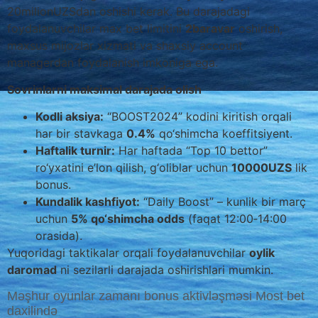
20milionUZSdan oshishi kerak. Bu darajadagi
foydalanuvchilar max bet limitini
2baravar
oshirish,
maxsus mijozlar xizmati va shaxsiy account
managerdan foydalanish imkoniga ega.
Sovrinlarni maksimal darajada olish
Kodli aksiya:
“BOOST2024” kodini kiritish orqali
har bir stavkaga
0.4%
qo‘shimcha koeffitsiyent.
Haftalik turnir:
Har haftada “Top 10 bettor”
ro‘yxatini e’lon qilish, g‘oliblar uchun
10000UZS
lik
bonus.
Kundalik kashfiyot:
“Daily Boost” – kunlik bir març
uchun
5% qo‘shimcha odds
(faqat 12:00‑14:00
orasida).
Yuqoridagi taktikalar orqali foydalanuvchilar
oylik
daromad
ni sezilarli darajada oshirishlari mumkin.
Məşhur oyunlar zamanı bonus aktivləşməsi Most bet
daxilində