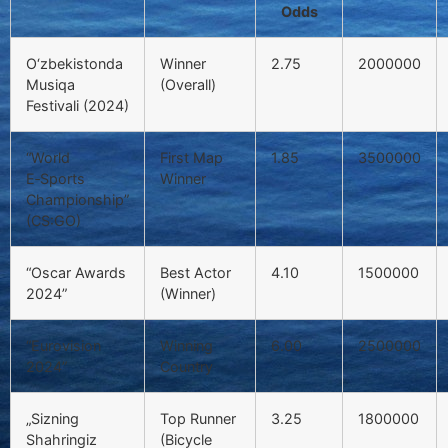
Odds
O‘zbekistonda
Winner
2.75
2000000
Musiqa
(Overall)
Festivali (2024)
“World
First Map
1.85
3500000
E‑Sports
Winner
Championship”
(CS:GO)
“Oscar Awards
Best Actor
4.10
1500000
2024”
(Winner)
“Eurovision
Winning
6.00
2500000
2024”
Country
„Sizning
Top Runner
3.25
1800000
Shahringiz
(Bicycle