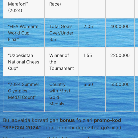
Marafoni“
Race)
(2024)
“FIFA Women’s
Total Goals
2.05
4000000
World Cup
Over/Under
Final”
3.5
“Uzbekistan
Winner of
1.55
2200000
National Chess
the
Cup”
Tournament
“2024 Summer
Country
5.50
5500000
Olympics
with Most
Medal Count”
Gold
Medals
Bu jadvalda ko‘rsatilgan
bonus
foizlari
promo‑kod
“SPECIAL2024”
orqali birinchi depozitga qo‘shiladi.