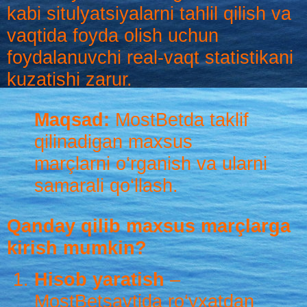
kabi situlyatsiyalarni tahlil qilish va
vaqtida foyda olish uchun
foydalanuvchi real‑vaqt statistikani
kuzatishi zarur.
Maqsad:
MostBetda taklif
qilinadigan maxsus
marçlarni o‘rganish va ularni
samarali qo‘llash.
Qanday qilib maxsus marçlarga
kirish mumkin?
Hisob yaratish
–
MostBetsaytida ro‘yxatdan