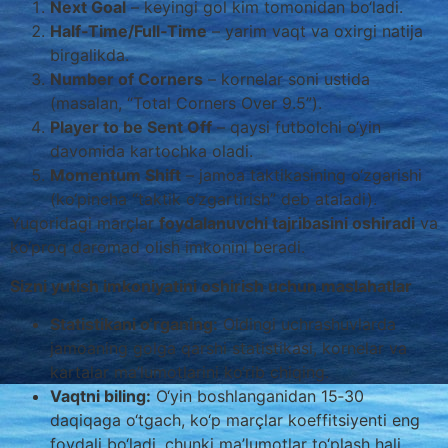
Next Goal
– keyingi gol kim tomonidan bo‘ladi.
Half‑Time/Full‑Time
– yarim vaqt va oxirgi natija
birgalikda.
Number of Corners
– kornelar soni ustida
(masalan, “Total Corners Over 9.5”).
Player to be Sent Off
– qaysi futbolchi o‘yin
davomida kartochka oladi.
Momentum Shift
– jamoa taktikasining o‘zgarishi
(ko‘pincha “taktik o‘zgartirish” deb ataladi).
Yuqoridagi marçlar
foydalanuvchi tajribasini oshiradi
va
ko‘proq daromad olish imkonini beradi.
Sizni yutish imkoniyatini oshirish uchun maslahatlar
Statistikani o‘rganing:
Oldingi uchrashuvlarda
jamoaning golga qarshi statistikasi, kornelar va
kartalar ma’lumotlarini ko‘rib chiqing.
Vaqtni biling:
O‘yin boshlanganidan 15‑30
daqiqaga o‘tgach, ko‘p marçlar koeffitsiyenti eng
foydali bo‘ladi, chunki ma’lumotlar to‘plash hali