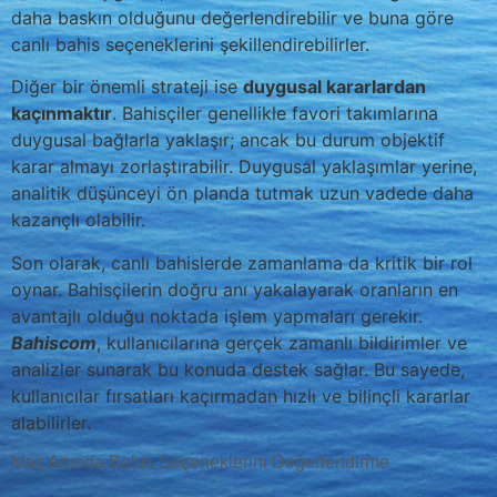
daha baskın olduğunu değerlendirebilir ve buna göre
canlı bahis seçeneklerini şekillendirebilirler.
Diğer bir önemli strateji ise
duygusal kararlardan
kaçınmaktır
. Bahisçiler genellikle favori takımlarına
duygusal bağlarla yaklaşır; ancak bu durum objektif
karar almayı zorlaştırabilir. Duygusal yaklaşımlar yerine,
analitik düşünceyi ön planda tutmak uzun vadede daha
kazançlı olabilir.
Son olarak, canlı bahislerde zamanlama da kritik bir rol
oynar. Bahisçilerin doğru anı yakalayarak oranların en
avantajlı olduğu noktada işlem yapmaları gerekir.
Bahiscom
, kullanıcılarına gerçek zamanlı bildirimler ve
analizler sunarak bu konuda destek sağlar. Bu sayede,
kullanıcılar fırsatları kaçırmadan hızlı ve bilinçli kararlar
alabilirler.
Maç Anında Bahis Seçeneklerini Değerlendirme