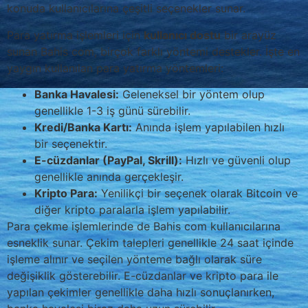
konuda kullanıcılarına çeşitli seçenekler sunar.
Para yatırma işlemleri için
kullanıcı dostu
bir arayüz
sunan Bahis com, birçok farklı yöntemi destekler. İşte en
yaygın kullanılan para yatırma yöntemleri:
Banka Havalesi:
Geleneksel bir yöntem olup
genellikle 1-3 iş günü sürebilir.
Kredi/Banka Kartı:
Anında işlem yapılabilen hızlı
bir seçenektir.
E-cüzdanlar (PayPal, Skrill):
Hızlı ve güvenli olup
genellikle anında gerçekleşir.
Kripto Para:
Yenilikçi bir seçenek olarak Bitcoin ve
diğer kripto paralarla işlem yapılabilir.
Para çekme işlemlerinde de Bahis com kullanıcılarına
esneklik sunar. Çekim talepleri genellikle 24 saat içinde
işleme alınır ve seçilen yönteme bağlı olarak süre
değişiklik gösterebilir. E-cüzdanlar ve kripto para ile
yapılan çekimler genellikle daha hızlı sonuçlanırken,