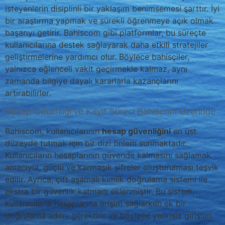
isteyenlerin disiplinli bir yaklaşım benimsemesi şarttır. İyi
bir araştırma yapmak ve sürekli öğrenmeye açık olmak
başarıyı getirir. Bahiscom gibi platformlar, bu süreçte
kullanıcılarına destek sağlayarak daha etkili stratejiler
geliştirmelerine yardımcı olur. Böylece bahisçiler,
yalnızca eğlenceli vakit geçirmekle kalmaz, aynı
zamanda bilgiye dayalı kararlarla kazançlarını
artırabilirler.
Hesap Güvenliği ve Kayıt Süreci Bahiscom Üzerinde
Bahiscom, kullanıcılarının
hesap güvenliğini
en üst
düzeyde tutmak için bir dizi önlem sunmaktadır.
Kullanıcıların hesaplarının güvende kalmasını sağlamak
amacıyla, güçlü ve karmaşık şifreler oluşturulması teşvik
edilir. Ayrıca, çift aşamalı kimlik doğrulama sistemi ile
ekstra bir güvenlik katmanı eklenmiştir. Bu sistem,
kullanıcıların hesaplarına erişim sağlarken ek bir
doğrulama adımı gerektirir ve böylece yetkisiz girişleri