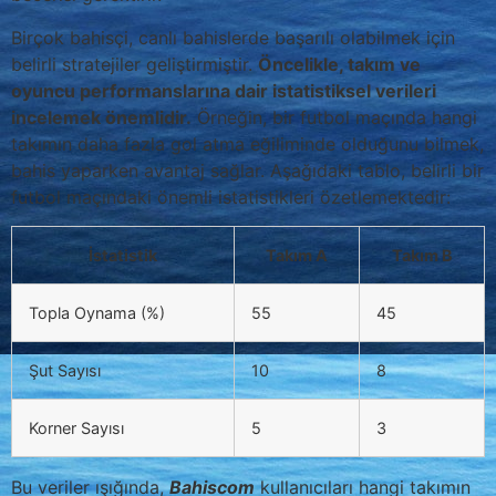
Birçok bahisçi, canlı bahislerde başarılı olabilmek için
belirli stratejiler geliştirmiştir.
Öncelikle, takım ve
oyuncu performanslarına dair istatistiksel verileri
incelemek önemlidir.
Örneğin, bir futbol maçında hangi
takımın daha fazla gol atma eğiliminde olduğunu bilmek,
bahis yaparken avantaj sağlar. Aşağıdaki tablo, belirli bir
futbol maçındaki önemli istatistikleri özetlemektedir:
İstatistik
Takım A
Takım B
Topla Oynama (%)
55
45
Şut Sayısı
10
8
Korner Sayısı
5
3
Bu veriler ışığında,
Bahiscom
kullanıcıları hangi takımın