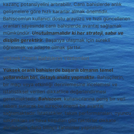
kazanç potansiyelini artırabilir. Canlı bahislerde anlık
gelişmelere göre hızlı kararlar almak önemlidir.
Bahiscom’un kullanıcı dostu arayüzü ve hızlı güncellenen
oranları sayesinde canlı bahislerde avantaj sağlamak
mümkündür.
Unutulmamalıdır ki her strateji, sabır ve
disiplin gerektirir.
Başarıya ulaşmak için sürekli
öğrenmek ve adapte olmak şarttır.
Yüksek Oranlı Bahislerin Yöntemleri
Yüksek oranlı bahislerde başarılı olmanın temel
yollarından biri, detaylı analiz yapmaktır.
Bahisçilerin,
bir maçı veya etkinliği derinlemesine incelemesi ve
istatistiksel verileri dikkatlice değerlendirmesi
gerekmektedir.
Bahiscom
, kullanıcılarına geniş bir veri
tabanı sunarak bu süreçte önemli bir avantaj
sağlamaktadır. İstatistikler, takım performansları, oyuncu
sakatlıkları ve hava koşulları gibi faktörler dikkate
alındığında, daha bilinçli tahminler yapılabilir.