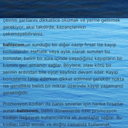
yatırımlarınızda size ekstra bakiye sağlayarak
başlangıçta avantaj sağlar. Ancak, bu bonusu kullanırken
çevrim şartlarını dikkatlice okumak ve yerine getirmek
gerekiyor; aksi takdirde, kazançlarınızı
çekemeyebilirsiniz.
bahiscom
‚un sunduğu bir diğer cazip fırsat ise kayıp
bonuslarıdır. Haftalık veya aylık olarak sunulan bu
bonuslar, belirli bir süre içinde yaşadığınız kayıpların bir
kısmını geri almanızı sağlar. Böylece, olası kötü bir
serinin ardından bile oyun keyfiniz devam eder. Kayıp
bonuslarını talep ederken dikkat edilmesi gereken nokta
ise genellikle belirli bir miktar üzerinde kayıp yaşamanız
gerektiğidir.
Promosyon kodları da bahis severler için harika fırsatlar
sunar.
bahiscom
, belirli dönemlerde özel promosyon
kodları dağıtarak kullanıcılarına ek avantajlar sağlar. Bu
kodları takip etmek ve doğru zamanda kullanmak,