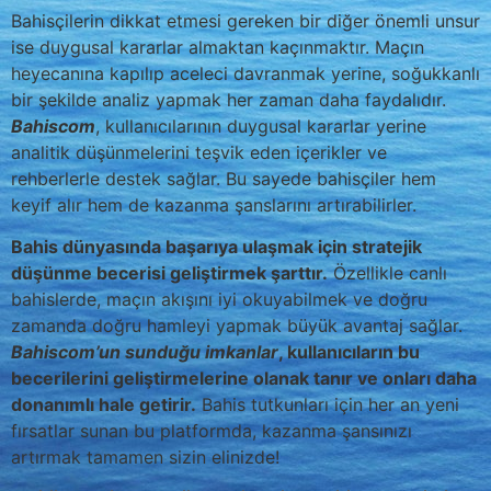
Bahisçilerin dikkat etmesi gereken bir diğer önemli unsur
ise duygusal kararlar almaktan kaçınmaktır. Maçın
heyecanına kapılıp aceleci davranmak yerine, soğukkanlı
bir şekilde analiz yapmak her zaman daha faydalıdır.
Bahiscom
, kullanıcılarının duygusal kararlar yerine
analitik düşünmelerini teşvik eden içerikler ve
rehberlerle destek sağlar. Bu sayede bahisçiler hem
keyif alır hem de kazanma şanslarını artırabilirler.
Bahis dünyasında başarıya ulaşmak için stratejik
düşünme becerisi geliştirmek şarttır.
Özellikle canlı
bahislerde, maçın akışını iyi okuyabilmek ve doğru
zamanda doğru hamleyi yapmak büyük avantaj sağlar.
Bahiscom’un sunduğu imkanlar
, kullanıcıların bu
becerilerini geliştirmelerine olanak tanır ve onları daha
donanımlı hale getirir.
Bahis tutkunları için her an yeni
fırsatlar sunan bu platformda, kazanma şansınızı
artırmak tamamen sizin elinizde!