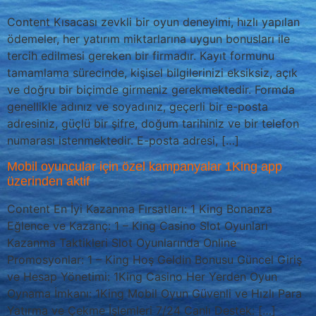
Content Kısacası zevkli bir oyun deneyimi, hızlı yapılan
ödemeler, her yatırım miktarlarına uygun bonusları ile
tercih edilmesi gereken bir firmadır. Kayıt formunu
tamamlama sürecinde, kişisel bilgilerinizi eksiksiz, açık
ve doğru bir biçimde girmeniz gerekmektedir. Formda
genellikle adınız ve soyadınız, geçerli bir e-posta
adresiniz, güçlü bir şifre, doğum tarihiniz ve bir telefon
numarası istenmektedir. E-posta adresi, […]
Mobil oyuncular için özel kampanyalar 1King app
üzerinden aktif
Content En İyi Kazanma Fırsatları: 1 King Bonanza
Eğlence ve Kazanç: 1 – King Casino Slot Oyunları
Kazanma Taktikleri Slot Oyunlarında Online
Promosyonlar: 1 – King Hoş Geldin Bonusu Güncel Giriş
ve Hesap Yönetimi: 1King Casino Her Yerden Oyun
Oynama İmkanı: 1King Mobil Oyun Güvenli ve Hızlı Para
Yatırma ve Çekme İşlemleri 7/24 Canlı Destek: […]