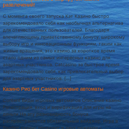
развлечений!
С момента своего запуска Кэт Казино быстро
зарекомендовало себя как необычная альтернатива
для отечественных пользователей. Благодаря
впечатляющему приветственному бонусу, широкому
выбору игр и инновационным функциям, таким как
живые вращения, это казино за короткое время
стало одним из самых интересных казино для
азартных участников. Catcasino за быстрое время
зарекомендовало себя, как привлекательный выбор
для азартных участников. […]
Казино Рио бет Casino игровые автоматы
Content Виды игровых автоматов Описание казино
Регистрация, вход и верификация для игры на
деньги На эту разновидность бонуса
распространяется обязательный вейджер. Игра в
Риобет казино проходит в двух режимах –